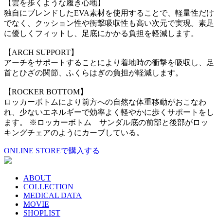
【雲を歩くような履き心地】
独自にブレンドしたEVA素材を使用することで、軽量性だけ
でなく、クッション性や衝撃吸収性も高い次元で実現。素足
に優しくフィットし、足底にかかる負担を軽減します。
【ARCH SUPPORT】
アーチをサポートすることにより着地時の衝撃を吸収し、足
首とひざの関節、ふくらはぎの負担が軽減します。
【ROCKER BOTTOM】
ロッカーボトムにより前方への自然な体重移動がおこなわ
れ、少ないエネルギーで効率よく軽やかに歩くサポートをし
ます。 ※ロッカーボトム サンダル底の前部と後部がロッ
キングチェアのようにカーブしている。
ONLINE STOREで購入する
ABOUT
COLLECTION
MEDICAL DATA
MOVIE
SHOPLIST