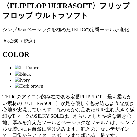
〈FLIPFLOP ULTRASOFT〉
フリップ
フロップ ウルトラソフト
シンプル＆ベーシックを極めたTELICの定番モデルが進化
￥8,360
（税込）
COLOR
La France
Black
Ivory
Cork brown
TELICのアイコン的存在である定番FLIPFLOP。最も柔らか
い素材の〈ULTRASOFT〉が足を優しく包み込むような履き
心地を実現しています。なめらかな足あたりを生む大きく繊
細なTマークのSILKY SOLEは、さらりとした快適な履き心
地。厚みを抑えたソールとベーシックなフォルムは、シンプ
ルな装いにも自然に溶け込みます。飽きのこないデザイン
で、日常からアフタースポーツまで頼れる一足です。